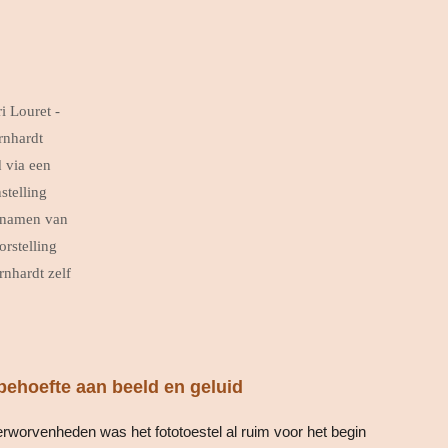
i Louret -
rnhardt
d via een
stelling
n namen van
orstelling
rnhardt zelf
ehoefte aan beeld en geluid
erworvenheden was het fototoestel al ruim voor het begin