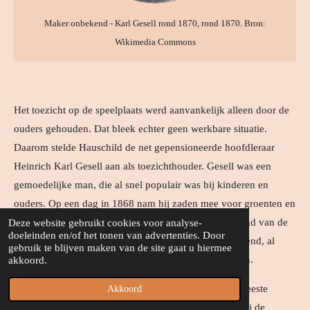
Maker onbekend - Karl Gesell rond 1870, rond 1870. Bron:
Wikimedia Commons
Het toezicht op de speelplaats werd aanvankelijk alleen door de
ouders gehouden. Dat bleek echter geen werkbare situatie.
Daarom stelde Hauschild de net gepensioneerde hoofdleraar
Heinrich Karl Gesell aan als toezichthouder. Gesell was een
gemoedelijke man, die al snel populair was bij kinderen en
ouders. Op een dag in 1868 nam hij zaden mee voor groenten en
bloemen die hij samen met kinderen plantte aan de rand van de
Deze website gebruikt cookies voor analyse-
doeleinden en/of het tonen van advertenties. Door
speelplaats. Over het waarom hiervan is fijne niet bekend, al
gebruik te blijven maken van de site gaat u hiermee
dacht hij duidelijk dat het de kinderen zou interesseren.
akkoord.
Dat bleek maar matig het geval. Mogelijk waren de meeste
Akkoord
kinderen op de
Schreberplatz
er nog wat jong voor. Bij de