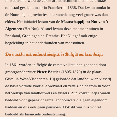
In Nederland werd de eerste arbeiderstuinen niet in de drukke
randstad gesticht, maar in Franeker in 1838. Dat kwam omdat in
de Noordelijke provincies de armoede nog veel groter was dan
elders. Het initiatief kwam van de
Maatschappij tot Nut van ’t
Algemeen
(Het Nut). Al snel kwam deze met meer tuinen in
Friesland, Groningen en Drenthe.
Het Nut gaf ook enige
begeleiding in het onderhouden van moestuinen.
De eerste arbeiderstuintjes in België en Frankrijk
In 1861 worden in België de eerste volkstuinen geopend door
grootgrondbezitter
Pieter Bortier
(1805-1879) in de plaats
Gistel in West-Vlaanderen. Hij geloofde dat landbouw en visserij
de basis vormde voor alle welvaart en zette zich daarom in voor
het welzijn van landbouwers en vissers. Zijn volkstuintjes waren
bedoeld voor gepensioneerde landbouwers die geen eigendom
hadden en dus ook geen pensioen. Ook dit was dus vooral
bedoeld als financiële ondersteuning.