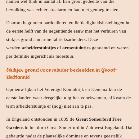
namen wel flink in aantal af. Een groot gedeelte van die
bevolking was echter straatarm en had niet genoeg te eten.
Daarom begonnen particulieren en liefdadigheidsinstellingen in
de eerste helft van de negentiende eeuw met het verhuren van
stukjes grond aan arme fabrieksarbeiders. Deze
werden
arbeiderstuintjes
of
armentuintjes
genoemd en waren
per definitie ingericht als moestuin.
Stukjes grond voor minder bedeelden in Groot-
Brittannië
Opnieuw lijken het Verenigd Koninkrijk en Denemarken de
eerste landen waar dergelijke uitgiftes voorkwamen, al kwam de
term arbeiderstuintje er (nog) niet aan te pas.
In Engeland ontstonden in 1809 de
Great Somerford Free
Gardens
in het dorp Great Somerford in Zuidwest-Engeland. Dat
gebeurde nadat de plaatselijke dominee en tevens geestelijk