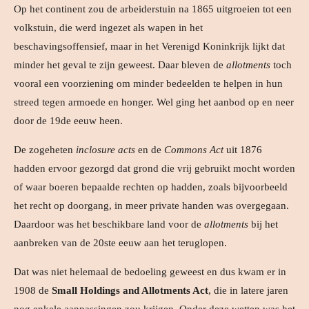
Op het continent zou de arbeiderstuin na 1865 uitgroeien tot een
volkstuin, die werd ingezet als wapen in het
beschavingsoffensief, maar in het Verenigd Koninkrijk lijkt dat
minder het geval te zijn geweest. Daar bleven de
allotments
toch
vooral een voorziening om minder bedeelden te helpen in hun
streed tegen armoede en honger. Wel ging het aanbod op en neer
door de 19de eeuw heen.
De zogeheten
inclosure acts
en de
Commons Act
uit 1876
hadden ervoor gezorgd dat grond die vrij gebruikt mocht worden
of waar boeren bepaalde rechten op hadden, zoals bijvoorbeeld
het recht op doorgang, in meer private handen was overgegaan.
Daardoor was het beschikbare land voor de
allotments
bij het
aanbreken van de 20ste eeuw aan het teruglopen.
Dat was niet helemaal de bedoeling geweest en dus kwam er in
1908 de
Small Holdings and Allotments Act
, die in latere jaren