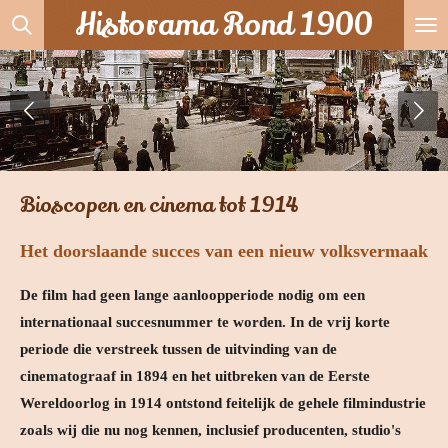
Historama Rond 1900
Ga
direct
naar
de
hoofdinhoud
Bioscopen en cinema tot 1914
Het doorslaande succes van een nieuw volksvermaak
De film had geen lange aanloopperiode nodig om een
internationaal succesnummer te worden. In de vrij korte
periode die verstreek tussen de uitvinding van de
cinematograaf in 1894 en het uitbreken van de Eerste
Wereldoorlog in 1914 ontstond feitelijk de gehele filmindustrie
zoals wij die nu nog kennen, inclusief producenten, studio's