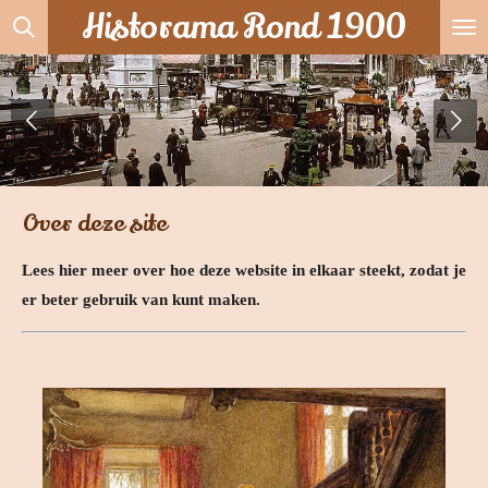
Historama Rond 1900
Ga
direct
naar
de
hoofdinhoud
Over deze site
Lees hier meer over hoe deze website in elkaar steekt, zodat je
er beter gebruik van kunt maken.