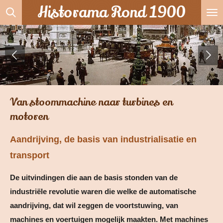
Historama Rond 1900
Ga
direct
naar
de
hoofdinhoud
Van stoommachine naar turbines en
motoren
Aandrijving, de basis van industrialisatie en
transport
De uitvindingen die aan de basis stonden van de
industriële revolutie waren die welke de automatische
aandrijving, dat wil zeggen de voortstuwing, van
machines en voertuigen mogelijk maakten. Met machines