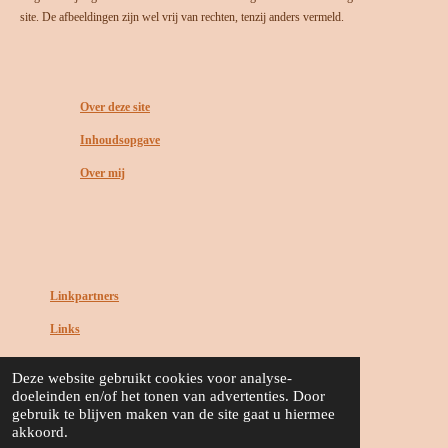
site. De afbeeldingen zijn wel vrij van rechten, tenzij anders vermeld.
Over deze site
Inhoudsopgave
Over mij
Linkpartners
Links
Deze website gebruikt cookies voor analyse-
Disclaimer
doeleinden en/of het tonen van advertenties. Door
gebruik te blijven maken van de site gaat u hiermee
Cookies
akkoord.