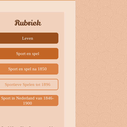
Rubriek
Leven
Sport en spel
Sport en spel na 1850
Sportieve Spelen tot 1896
Sport in Nederland van 1846-
1900