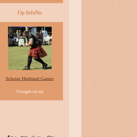
Op InfoNu
Schotse Highland Games
Vroeger en nu