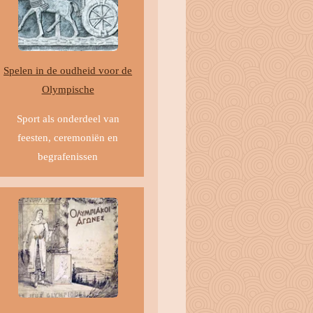
Spelen in de oudheid voor de
Olympische
Sport als onderdeel van
feesten, ceremoniën en
begrafenissen