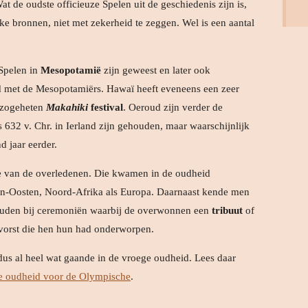
t de oudste officieuze Spelen uit de geschiedenis zijn is,
ke bronnen, niet met zekerheid te zeggen. Wel is een aantal
 Spelen in
Mesopotamië
zijn geweest en later ook
ad met de Mesopotamiërs. Hawaï heeft eveneens een zeer
t zogeheten
Makahiki
festival
. Oeroud zijn verder de
 632 v. Chr. in Ierland zijn gehouden, maar waarschijnlijk
d jaar eerder.
e van de overledenen. Die kwamen in de oudheid
en-Oosten, Noord-Afrika als Europa. Daarnaast kende men
ouden bij ceremoniën waarbij de overwonnen een
tribuut
of
vorst die hen hun had onderworpen.
 dus al heel wat gaande in de vroege oudheid. Lees daar
de oudheid voor de Olympische
.