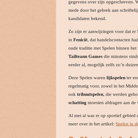
gegevens over zijn opgeschreven. Wa
mede door het gebrek aan schriftelij
kandidaten bekend.
Zo zijn er aanwijzingen voor dat er
in
Fenicië
, dat handelscontacten h
oude traditie met Spelen binnen he
Tailteann Games
die minstens sinds
eerder al, mogelijk zelfs zo’n duizen
Deze Spelen waren
lijkspelen
ter er
regelmatig voor, zowel in het Midd
ook
tribuutspelen
, die werden geh
schatting
moesten afdragen aan de 
Al met al was er op sportief gebied
meer over in het artikel:
Spelen in 