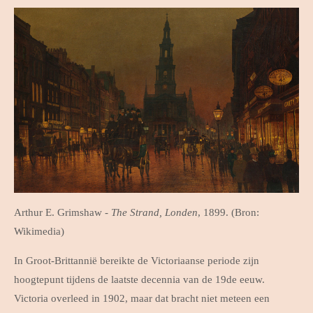
Arthur E. Grimshaw -
The Strand, Londen
, 1899. (Bron:
Wikimedia)
In Groot-Brittannië bereikte de Victoriaanse periode zijn
hoogtepunt tijdens de laatste decennia van de 19de eeuw.
Victoria overleed in 1902, maar dat bracht niet meteen een