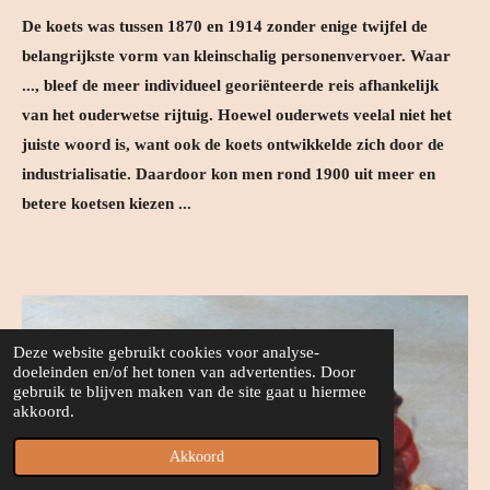
De koets was tussen 1870 en 1914 zonder enige twijfel de
belangrijkste vorm van kleinschalig personenvervoer. Waar
..., bleef de meer individueel georiënteerde reis afhankelijk
van het ouderwetse rijtuig. Hoewel ouderwets veelal niet het
juiste woord is, want ook de koets ontwikkelde zich door de
industrialisatie. Daardoor kon men rond 1900 uit meer en
betere koetsen kiezen ...
Deze website gebruikt cookies voor analyse-
doeleinden en/of het tonen van advertenties. Door
gebruik te blijven maken van de site gaat u hiermee
akkoord.
Akkoord